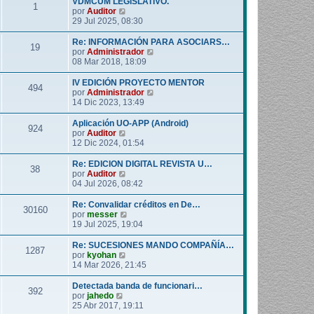
VDMCUM LEGISLATIVO.
1
o
l
V
por
Auditor
m
t
e
29 Jul 2025, 08:30
e
i
r
n
m
ú
Re: INFORMACIÓN PARA ASOCIARS…
19
s
o
l
V
por
Administrador
a
m
t
e
08 Mar 2018, 18:09
j
e
i
r
e
n
m
ú
IV EDICIÓN PROYECTO MENTOR
494
s
o
l
V
por
Administrador
a
m
t
e
14 Dic 2023, 13:49
j
e
i
r
e
n
m
ú
Aplicación UO-APP (Android)
924
s
o
l
V
por
Auditor
a
m
t
e
12 Dic 2024, 01:54
j
e
i
r
e
n
m
ú
Re: EDICION DIGITAL REVISTA U…
38
s
o
l
V
por
Auditor
a
m
t
e
04 Jul 2026, 08:42
j
e
i
r
e
n
m
ú
Re: Convalidar créditos en De…
30160
s
o
l
V
por
messer
a
m
t
e
19 Jul 2025, 19:04
j
e
i
r
e
n
m
ú
Re: SUCESIONES MANDO COMPAÑÍA…
1287
s
o
l
V
por
kyohan
a
m
t
e
14 Mar 2026, 21:45
j
e
i
r
e
n
m
ú
Detectada banda de funcionari…
392
s
o
l
V
por
jahedo
a
m
t
e
25 Abr 2017, 19:11
j
e
i