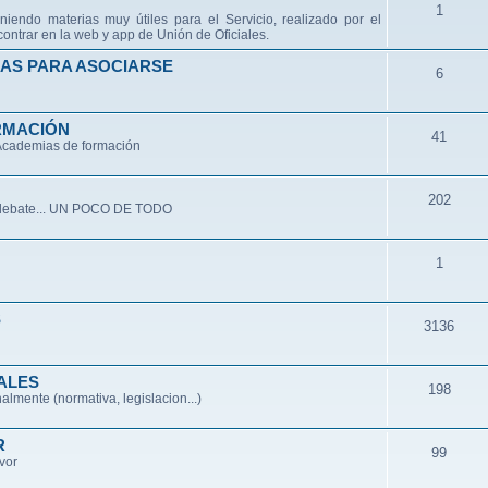
1
niendo materias muy útiles para el Servicio, realizado por el
ontrar en la web y app de Unión de Oficiales.
AS PARA ASOCIARSE
6
RMACIÓN
41
 Academias de formación
202
de debate... UN POCO DE TODO
1
S
3136
ALES
198
lmente (normativa, legislacion...)
R
99
avor