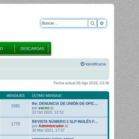
Buscar
Búsqueda avanza
RO
DESCARGAS
Identificarse
Fecha actual 06 Ago 2026, 23:38
MENSAJES
ÚLTIMO MENSAJE
Re: DENUNCIA DE UNIÓN DE OFIC…
1591
V
por
vaceo
e
22 Oct 2025, 12:51
r
ú
REVISTA NÚMERO 2 SLP INGLÉS F…
1770
l
V
por
Administrador
t
e
30 Mar 2021, 17:37
i
r
m
ú