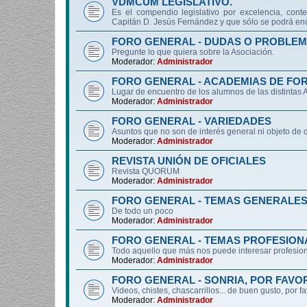
VDMCUM LEGISLATIVO.
Es el compendio legislativo por excelencia, conte
Capitán D. Jesús Fernández y que sólo se podrá enc
FORO GENERAL - DUDAS O PROBLEM
Pregunte lo que quiera sobre la Asociación.
Moderador:
Administrador
FORO GENERAL - ACADEMIAS DE FO
Lugar de encuentro de los alumnos de las distintas
Moderador:
Administrador
FORO GENERAL - VARIEDADES
Asuntos que no son de interés general ni objeto 
Moderador:
Administrador
REVISTA UNIÓN DE OFICIALES
Revista QUORUM
Moderador:
Administrador
FORO GENERAL - TEMAS GENERALE
De todo un poco
Moderador:
Administrador
FORO GENERAL - TEMAS PROFESION
Todo aquello que más nos puede interesar profesiona
Moderador:
Administrador
FORO GENERAL - SONRIA, POR FAVO
Videos, chistes, chascarrillos... de buen gusto, por f
Moderador:
Administrador