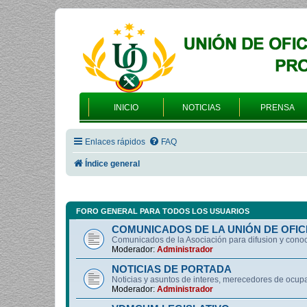
INICIO
NOTICIAS
PRENSA
Enlaces rápidos
FAQ
Índice general
FORO GENERAL PARA TODOS LOS USUARIOS
COMUNICADOS DE LA UNIÓN DE OFIC
Comunicados de la Asociación para difusion y cono
Moderador:
Administrador
NOTICIAS DE PORTADA
Noticias y asuntos de interes, merecedores de ocup
Moderador:
Administrador