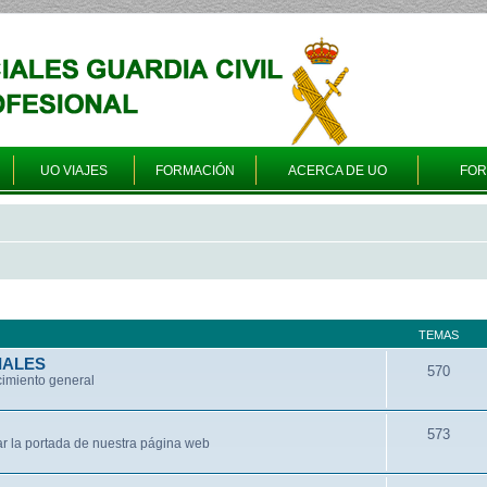
UO VIAJES
FORMACIÓN
ACERCA DE UO
FO
TEMAS
IALES
570
cimiento general
573
ar la portada de nuestra página web