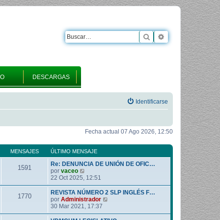
Buscar
Búsqueda avanza
RO
DESCARGAS
Identificarse
Fecha actual 07 Ago 2026, 12:50
MENSAJES
ÚLTIMO MENSAJE
Re: DENUNCIA DE UNIÓN DE OFIC…
1591
V
por
vaceo
e
22 Oct 2025, 12:51
r
ú
REVISTA NÚMERO 2 SLP INGLÉS F…
1770
l
V
por
Administrador
t
e
30 Mar 2021, 17:37
i
r
m
ú