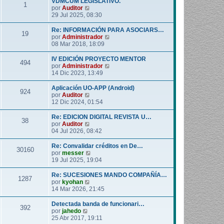
VDMCUM LEGISLATIVO.
1
o
l
V
por
Auditor
m
t
e
29 Jul 2025, 08:30
e
i
r
n
m
ú
Re: INFORMACIÓN PARA ASOCIARS…
19
s
o
l
V
por
Administrador
a
m
t
e
08 Mar 2018, 18:09
j
e
i
r
e
n
m
ú
IV EDICIÓN PROYECTO MENTOR
494
s
o
l
V
por
Administrador
a
m
t
e
14 Dic 2023, 13:49
j
e
i
r
e
n
m
ú
Aplicación UO-APP (Android)
924
s
o
l
V
por
Auditor
a
m
t
e
12 Dic 2024, 01:54
j
e
i
r
e
n
m
ú
Re: EDICION DIGITAL REVISTA U…
38
s
o
l
V
por
Auditor
a
m
t
e
04 Jul 2026, 08:42
j
e
i
r
e
n
m
ú
Re: Convalidar créditos en De…
30160
s
o
l
V
por
messer
a
m
t
e
19 Jul 2025, 19:04
j
e
i
r
e
n
m
ú
Re: SUCESIONES MANDO COMPAÑÍA…
1287
s
o
l
V
por
kyohan
a
m
t
e
14 Mar 2026, 21:45
j
e
i
r
e
n
m
ú
Detectada banda de funcionari…
392
s
o
l
V
por
jahedo
a
m
t
e
25 Abr 2017, 19:11
j
e
i