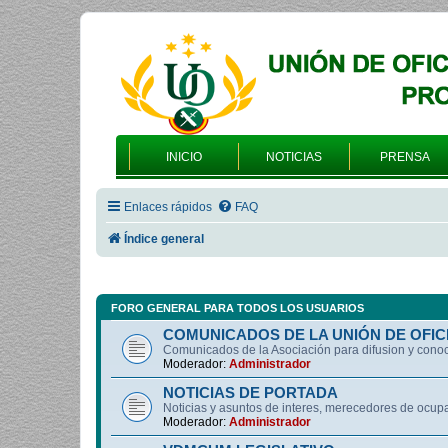
INICIO
NOTICIAS
PRENSA
Enlaces rápidos
FAQ
Índice general
FORO GENERAL PARA TODOS LOS USUARIOS
COMUNICADOS DE LA UNIÓN DE OFIC
Comunicados de la Asociación para difusion y cono
Moderador:
Administrador
NOTICIAS DE PORTADA
Noticias y asuntos de interes, merecedores de ocup
Moderador:
Administrador