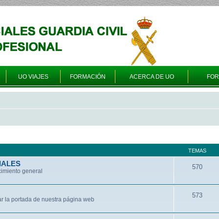
UO VIAJES
FORMACIÓN
ACERCA DE UO
FO
TEMAS
IALES
570
cimiento general
573
ar la portada de nuestra página web