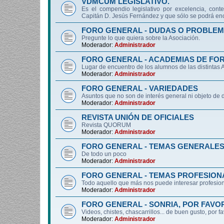
VDMCUM LEGISLATIVO.
Es el compendio legislativo por excelencia, conte
Capitán D. Jesús Fernández y que sólo se podrá enc
FORO GENERAL - DUDAS O PROBLEM
Pregunte lo que quiera sobre la Asociación.
Moderador:
Administrador
FORO GENERAL - ACADEMIAS DE FO
Lugar de encuentro de los alumnos de las distintas
Moderador:
Administrador
FORO GENERAL - VARIEDADES
Asuntos que no son de interés general ni objeto 
Moderador:
Administrador
REVISTA UNIÓN DE OFICIALES
Revista QUORUM
Moderador:
Administrador
FORO GENERAL - TEMAS GENERALE
De todo un poco
Moderador:
Administrador
FORO GENERAL - TEMAS PROFESION
Todo aquello que más nos puede interesar profesiona
Moderador:
Administrador
FORO GENERAL - SONRIA, POR FAVO
Videos, chistes, chascarrillos... de buen gusto, por f
Moderador:
Administrador