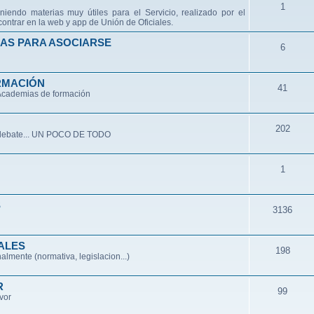
1
niendo materias muy útiles para el Servicio, realizado por el
ontrar en la web y app de Unión de Oficiales.
AS PARA ASOCIARSE
6
RMACIÓN
41
 Academias de formación
202
de debate... UN POCO DE TODO
1
S
3136
ALES
198
lmente (normativa, legislacion...)
R
99
avor