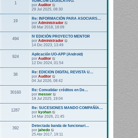
VDMCUM LEGISLATIVO.
1
o
l
V
por
Auditor
m
t
e
29 Jul 2025, 08:30
e
i
r
n
m
ú
Re: INFORMACIÓN PARA ASOCIARS…
19
s
o
l
V
por
Administrador
a
m
t
e
08 Mar 2018, 18:09
j
e
i
r
e
n
m
ú
IV EDICIÓN PROYECTO MENTOR
494
s
o
l
V
por
Administrador
a
m
t
e
14 Dic 2023, 13:49
j
e
i
r
e
n
m
ú
Aplicación UO-APP (Android)
924
s
o
l
V
por
Auditor
a
m
t
e
12 Dic 2024, 01:54
j
e
i
r
e
n
m
ú
Re: EDICION DIGITAL REVISTA U…
38
s
o
l
V
por
Auditor
a
m
t
e
04 Jul 2026, 08:42
j
e
i
r
e
n
m
ú
Re: Convalidar créditos en De…
30160
s
o
l
V
por
messer
a
m
t
e
19 Jul 2025, 19:04
j
e
i
r
e
n
m
ú
Re: SUCESIONES MANDO COMPAÑÍA…
1287
s
o
l
V
por
kyohan
a
m
t
e
14 Mar 2026, 21:45
j
e
i
r
e
n
m
ú
Detectada banda de funcionari…
392
s
o
l
V
por
jahedo
a
m
t
e
25 Abr 2017, 19:11
j
e
i