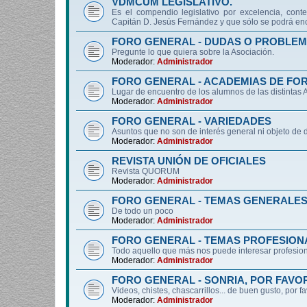
VDMCUM LEGISLATIVO.
Es el compendio legislativo por excelencia, conte
Capitán D. Jesús Fernández y que sólo se podrá enc
FORO GENERAL - DUDAS O PROBLEM
Pregunte lo que quiera sobre la Asociación.
Moderador:
Administrador
FORO GENERAL - ACADEMIAS DE FO
Lugar de encuentro de los alumnos de las distintas
Moderador:
Administrador
FORO GENERAL - VARIEDADES
Asuntos que no son de interés general ni objeto 
Moderador:
Administrador
REVISTA UNIÓN DE OFICIALES
Revista QUORUM
Moderador:
Administrador
FORO GENERAL - TEMAS GENERALE
De todo un poco
Moderador:
Administrador
FORO GENERAL - TEMAS PROFESION
Todo aquello que más nos puede interesar profesiona
Moderador:
Administrador
FORO GENERAL - SONRIA, POR FAVO
Videos, chistes, chascarrillos... de buen gusto, por f
Moderador:
Administrador