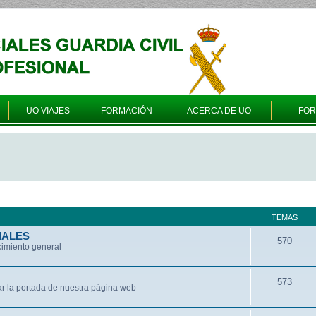
UO VIAJES
FORMACIÓN
ACERCA DE UO
FO
TEMAS
IALES
570
cimiento general
573
ar la portada de nuestra página web