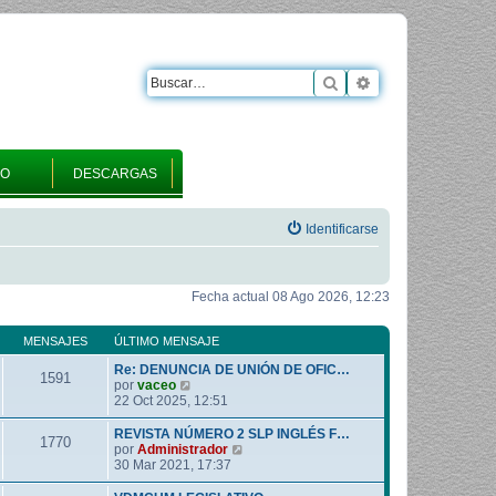
Buscar
Búsqueda avanza
RO
DESCARGAS
Identificarse
Fecha actual 08 Ago 2026, 12:23
MENSAJES
ÚLTIMO MENSAJE
Re: DENUNCIA DE UNIÓN DE OFIC…
1591
V
por
vaceo
e
22 Oct 2025, 12:51
r
ú
REVISTA NÚMERO 2 SLP INGLÉS F…
1770
l
V
por
Administrador
t
e
30 Mar 2021, 17:37
i
r
m
ú