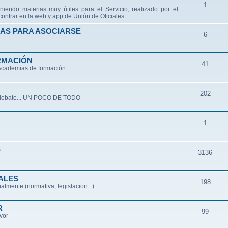
1
niendo materias muy útiles para el Servicio, realizado por el
ontrar en la web y app de Unión de Oficiales.
AS PARA ASOCIARSE
6
RMACIÓN
41
 Academias de formación
202
de debate... UN POCO DE TODO
1
S
3136
ALES
198
lmente (normativa, legislacion...)
R
99
avor