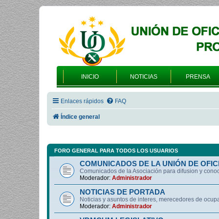
INICIO
NOTICIAS
PRENSA
Enlaces rápidos
FAQ
Índice general
FORO GENERAL PARA TODOS LOS USUARIOS
COMUNICADOS DE LA UNIÓN DE OFIC
Comunicados de la Asociación para difusion y cono
Moderador:
Administrador
NOTICIAS DE PORTADA
Noticias y asuntos de interes, merecedores de ocup
Moderador:
Administrador