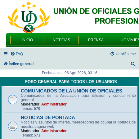
INICIO
NOTICIAS
PRENSA
UO VIAJE
FAQ
Identificarse
B
Índice general
u
Fecha actual 06 Ago 2026, 03:16
s
FORO GENERAL PARA TODOS LOS USUARIOS
c
COMUNICADOS DE LA UNIÓN DE OFICIALES
Comunicados de la Asociación para difusion y conocimiento
a
general
r
Moderador:
Administrador
Temas:
570
NOTICIAS DE PORTADA
Noticias y asuntos de interes, merecedores de ocupar la portada de
nuestra página web
Moderador:
Administrador
Temas:
573