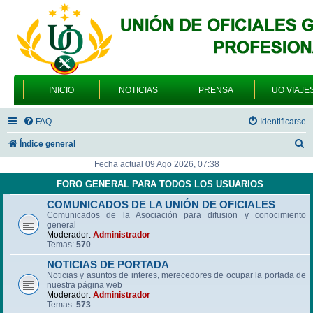
INICIO
NOTICIAS
PRENSA
UO VIAJE
FAQ
Identificarse
B
Índice general
u
Fecha actual 09 Ago 2026, 07:38
s
FORO GENERAL PARA TODOS LOS USUARIOS
c
COMUNICADOS DE LA UNIÓN DE OFICIALES
Comunicados de la Asociación para difusion y conocimiento
a
general
r
Moderador:
Administrador
Temas:
570
NOTICIAS DE PORTADA
Noticias y asuntos de interes, merecedores de ocupar la portada de
nuestra página web
Moderador:
Administrador
Temas:
573