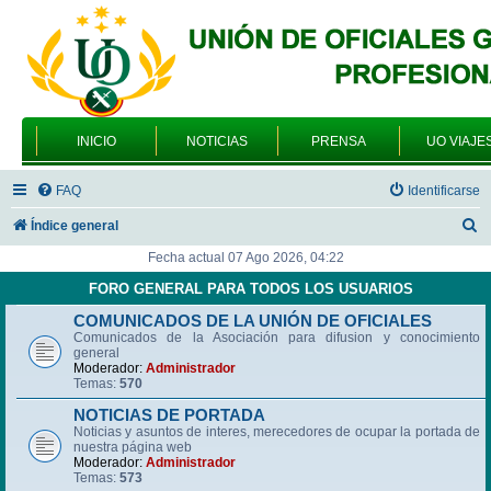
INICIO
NOTICIAS
PRENSA
UO VIAJE
FAQ
Identificarse
B
Índice general
u
Fecha actual 07 Ago 2026, 04:22
s
FORO GENERAL PARA TODOS LOS USUARIOS
c
COMUNICADOS DE LA UNIÓN DE OFICIALES
Comunicados de la Asociación para difusion y conocimiento
a
general
r
Moderador:
Administrador
Temas:
570
NOTICIAS DE PORTADA
Noticias y asuntos de interes, merecedores de ocupar la portada de
nuestra página web
Moderador:
Administrador
Temas:
573