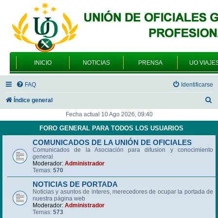
INICIO
NOTICIAS
PRENSA
UO VIAJE
FAQ
Identificarse
B
Índice general
u
Fecha actual 10 Ago 2026, 09:40
s
FORO GENERAL PARA TODOS LOS USUARIOS
c
COMUNICADOS DE LA UNIÓN DE OFICIALES
Comunicados de la Asociación para difusion y conocimiento
a
general
r
Moderador:
Administrador
Temas:
570
NOTICIAS DE PORTADA
Noticias y asuntos de interes, merecedores de ocupar la portada de
nuestra página web
Moderador:
Administrador
Temas:
573