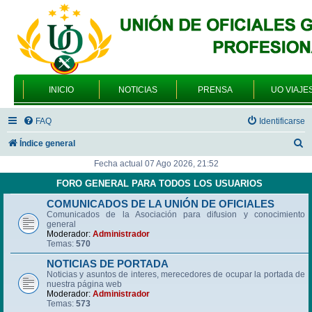
INICIO
NOTICIAS
PRENSA
UO VIAJE
FAQ
Identificarse
B
Índice general
u
Fecha actual 07 Ago 2026, 21:52
s
FORO GENERAL PARA TODOS LOS USUARIOS
c
COMUNICADOS DE LA UNIÓN DE OFICIALES
Comunicados de la Asociación para difusion y conocimiento
a
general
r
Moderador:
Administrador
Temas:
570
NOTICIAS DE PORTADA
Noticias y asuntos de interes, merecedores de ocupar la portada de
nuestra página web
Moderador:
Administrador
Temas:
573