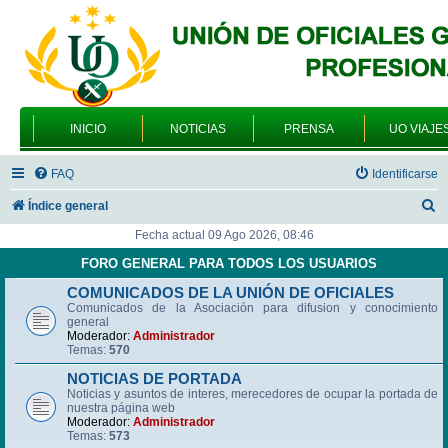
INICIO
NOTICIAS
PRENSA
UO VIAJE
FAQ
Identificarse
B
Índice general
u
Fecha actual 09 Ago 2026, 08:46
s
FORO GENERAL PARA TODOS LOS USUARIOS
c
COMUNICADOS DE LA UNIÓN DE OFICIALES
Comunicados de la Asociación para difusion y conocimiento
a
general
r
Moderador:
Administrador
Temas:
570
NOTICIAS DE PORTADA
Noticias y asuntos de interes, merecedores de ocupar la portada de
nuestra página web
Moderador:
Administrador
Temas:
573