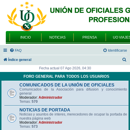
INICIO
NOTICIAS
PRENSA
UO VIAJE
FAQ
Identificarse
B
Índice general
u
Fecha actual 07 Ago 2026, 04:30
s
FORO GENERAL PARA TODOS LOS USUARIOS
c
COMUNICADOS DE LA UNIÓN DE OFICIALES
Comunicados de la Asociación para difusion y conocimiento
a
general
r
Moderador:
Administrador
Temas:
570
NOTICIAS DE PORTADA
Noticias y asuntos de interes, merecedores de ocupar la portada de
nuestra página web
Moderador:
Administrador
Temas:
573