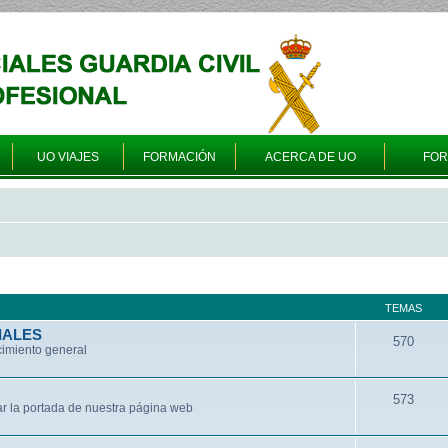
UO VIAJES
FORMACIÓN
ACERCA DE UO
FO
TEMAS
IALES
570
cimiento general
573
ar la portada de nuestra página web