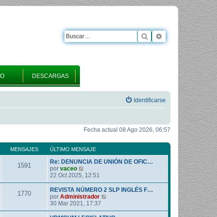
Buscar
Búsqueda avanza
RO
DESCARGAS
Identificarse
Fecha actual 08 Ago 2026, 06:57
MENSAJES
ÚLTIMO MENSAJE
Re: DENUNCIA DE UNIÓN DE OFIC…
1591
V
por
vaceo
e
22 Oct 2025, 12:51
r
ú
REVISTA NÚMERO 2 SLP INGLÉS F…
1770
l
V
por
Administrador
t
e
30 Mar 2021, 17:37
i
r
m
ú