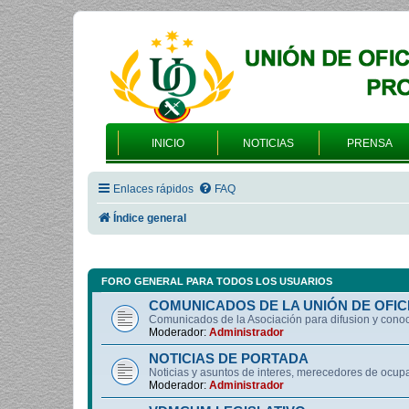
INICIO
NOTICIAS
PRENSA
Enlaces rápidos
FAQ
Índice general
FORO GENERAL PARA TODOS LOS USUARIOS
COMUNICADOS DE LA UNIÓN DE OFIC
Comunicados de la Asociación para difusion y cono
Moderador:
Administrador
NOTICIAS DE PORTADA
Noticias y asuntos de interes, merecedores de ocup
Moderador:
Administrador