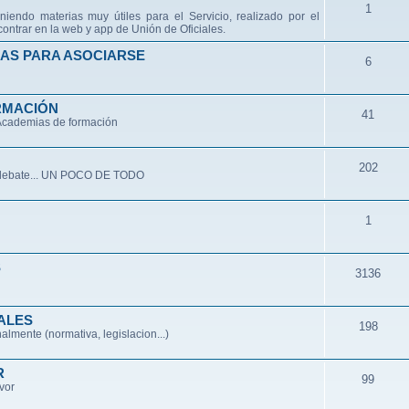
1
niendo materias muy útiles para el Servicio, realizado por el
ontrar en la web y app de Unión de Oficiales.
AS PARA ASOCIARSE
6
RMACIÓN
41
 Academias de formación
202
de debate... UN POCO DE TODO
1
S
3136
ALES
198
lmente (normativa, legislacion...)
R
99
avor