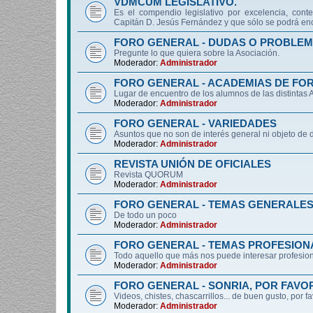
VDMCUM LEGISLATIVO.
Es el compendio legislativo por excelencia, conte
Capitán D. Jesús Fernández y que sólo se podrá enc
FORO GENERAL - DUDAS O PROBLEM
Pregunte lo que quiera sobre la Asociación.
Moderador:
Administrador
FORO GENERAL - ACADEMIAS DE FO
Lugar de encuentro de los alumnos de las distintas
Moderador:
Administrador
FORO GENERAL - VARIEDADES
Asuntos que no son de interés general ni objeto 
Moderador:
Administrador
REVISTA UNIÓN DE OFICIALES
Revista QUORUM
Moderador:
Administrador
FORO GENERAL - TEMAS GENERALE
De todo un poco
Moderador:
Administrador
FORO GENERAL - TEMAS PROFESION
Todo aquello que más nos puede interesar profesiona
Moderador:
Administrador
FORO GENERAL - SONRIA, POR FAVO
Videos, chistes, chascarrillos... de buen gusto, por f
Moderador:
Administrador