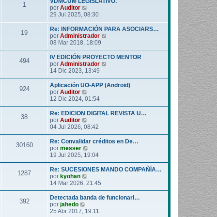
VDMCUM LEGISLATIVO.
1
o
l
V
por
Auditor
m
t
e
29 Jul 2025, 08:30
e
i
r
n
m
ú
Re: INFORMACIÓN PARA ASOCIARS…
19
s
o
l
V
por
Administrador
a
m
t
e
08 Mar 2018, 18:09
j
e
i
r
e
n
m
ú
IV EDICIÓN PROYECTO MENTOR
494
s
o
l
V
por
Administrador
a
m
t
e
14 Dic 2023, 13:49
j
e
i
r
e
n
m
ú
Aplicación UO-APP (Android)
924
s
o
l
V
por
Auditor
a
m
t
e
12 Dic 2024, 01:54
j
e
i
r
e
n
m
ú
Re: EDICION DIGITAL REVISTA U…
38
s
o
l
V
por
Auditor
a
m
t
e
04 Jul 2026, 08:42
j
e
i
r
e
n
m
ú
Re: Convalidar créditos en De…
30160
s
o
l
V
por
messer
a
m
t
e
19 Jul 2025, 19:04
j
e
i
r
e
n
m
ú
Re: SUCESIONES MANDO COMPAÑÍA…
1287
s
o
l
V
por
kyohan
a
m
t
e
14 Mar 2026, 21:45
j
e
i
r
e
n
m
ú
Detectada banda de funcionari…
392
s
o
l
V
por
jahedo
a
m
t
e
25 Abr 2017, 19:11
j
e
i