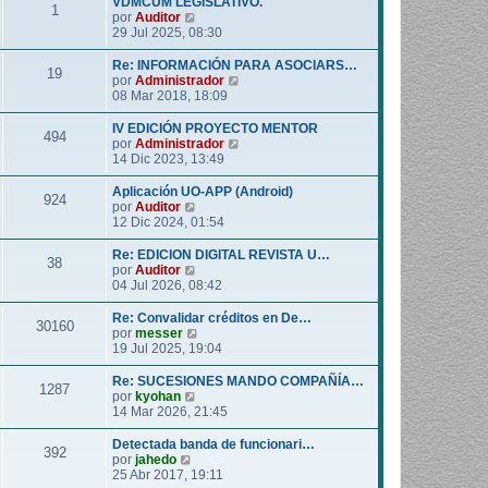
VDMCUM LEGISLATIVO.
1
o
l
V
por
Auditor
m
t
e
29 Jul 2025, 08:30
e
i
r
n
m
ú
Re: INFORMACIÓN PARA ASOCIARS…
19
s
o
l
V
por
Administrador
a
m
t
e
08 Mar 2018, 18:09
j
e
i
r
e
n
m
ú
IV EDICIÓN PROYECTO MENTOR
494
s
o
l
V
por
Administrador
a
m
t
e
14 Dic 2023, 13:49
j
e
i
r
e
n
m
ú
Aplicación UO-APP (Android)
924
s
o
l
V
por
Auditor
a
m
t
e
12 Dic 2024, 01:54
j
e
i
r
e
n
m
ú
Re: EDICION DIGITAL REVISTA U…
38
s
o
l
V
por
Auditor
a
m
t
e
04 Jul 2026, 08:42
j
e
i
r
e
n
m
ú
Re: Convalidar créditos en De…
30160
s
o
l
V
por
messer
a
m
t
e
19 Jul 2025, 19:04
j
e
i
r
e
n
m
ú
Re: SUCESIONES MANDO COMPAÑÍA…
1287
s
o
l
V
por
kyohan
a
m
t
e
14 Mar 2026, 21:45
j
e
i
r
e
n
m
ú
Detectada banda de funcionari…
392
s
o
l
V
por
jahedo
a
m
t
e
25 Abr 2017, 19:11
j
e
i