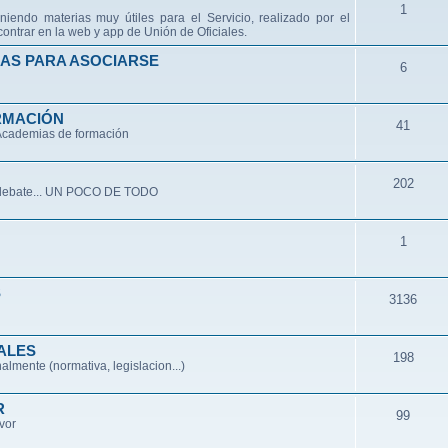
1
niendo materias muy útiles para el Servicio, realizado por el
ontrar en la web y app de Unión de Oficiales.
AS PARA ASOCIARSE
6
RMACIÓN
41
 Academias de formación
202
de debate... UN POCO DE TODO
1
S
3136
ALES
198
lmente (normativa, legislacion...)
R
99
avor