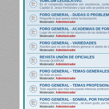
VDMCUM LEGISLATIVO.
Es el compendio legislativo por excelencia, conte
Capitán D. Jesús Fernández y que sólo se podrá enc
FORO GENERAL - DUDAS O PROBLEM
Pregunte lo que quiera sobre la Asociación.
Moderador:
Administrador
FORO GENERAL - ACADEMIAS DE FO
Lugar de encuentro de los alumnos de las distintas
Moderador:
Administrador
FORO GENERAL - VARIEDADES
Asuntos que no son de interés general ni objeto 
Moderador:
Administrador
REVISTA UNIÓN DE OFICIALES
Revista QUORUM
Moderador:
Administrador
FORO GENERAL - TEMAS GENERALE
De todo un poco
Moderador:
Administrador
FORO GENERAL - TEMAS PROFESION
Todo aquello que más nos puede interesar profesiona
Moderador:
Administrador
FORO GENERAL - SONRIA, POR FAVO
Videos, chistes, chascarrillos... de buen gusto, por f
Moderador:
Administrador