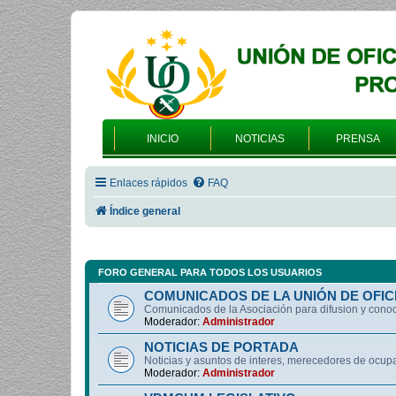
INICIO
NOTICIAS
PRENSA
Enlaces rápidos
FAQ
Índice general
FORO GENERAL PARA TODOS LOS USUARIOS
COMUNICADOS DE LA UNIÓN DE OFIC
Comunicados de la Asociación para difusion y cono
Moderador:
Administrador
NOTICIAS DE PORTADA
Noticias y asuntos de interes, merecedores de ocup
Moderador:
Administrador