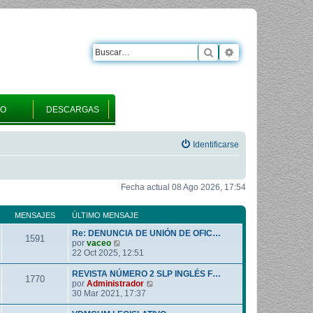
Buscar
Búsqueda avanza
RO
DESCARGAS
Identificarse
Fecha actual 08 Ago 2026, 17:54
MENSAJES
ÚLTIMO MENSAJE
Re: DENUNCIA DE UNIÓN DE OFIC…
1591
V
por
vaceo
e
22 Oct 2025, 12:51
r
ú
REVISTA NÚMERO 2 SLP INGLÉS F…
1770
l
V
por
Administrador
t
e
30 Mar 2021, 17:37
i
r
m
ú