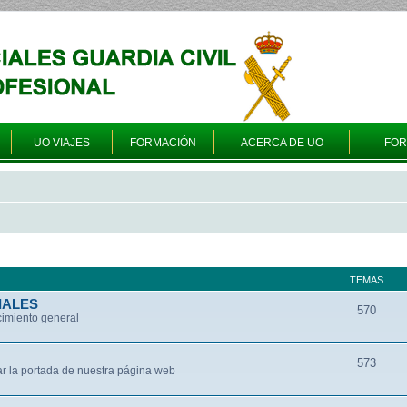
UO VIAJES
FORMACIÓN
ACERCA DE UO
FO
TEMAS
IALES
570
cimiento general
573
ar la portada de nuestra página web