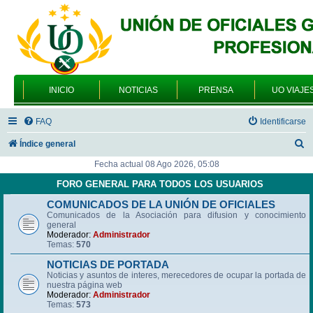
INICIO
NOTICIAS
PRENSA
UO VIAJE
FAQ
Identificarse
B
Índice general
u
Fecha actual 08 Ago 2026, 05:08
s
FORO GENERAL PARA TODOS LOS USUARIOS
c
COMUNICADOS DE LA UNIÓN DE OFICIALES
Comunicados de la Asociación para difusion y conocimiento
a
general
r
Moderador:
Administrador
Temas:
570
NOTICIAS DE PORTADA
Noticias y asuntos de interes, merecedores de ocupar la portada de
nuestra página web
Moderador:
Administrador
Temas:
573