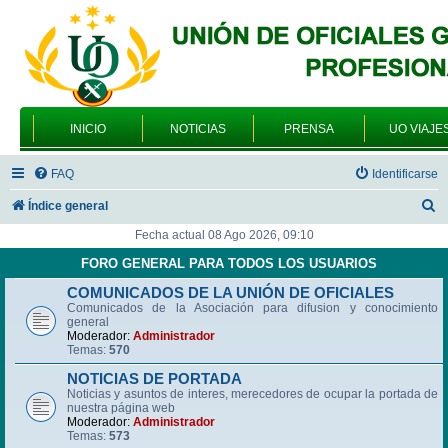
INICIO
NOTICIAS
PRENSA
UO VIAJE
FAQ
Identificarse
B
Índice general
u
Fecha actual 08 Ago 2026, 09:10
s
FORO GENERAL PARA TODOS LOS USUARIOS
c
COMUNICADOS DE LA UNIÓN DE OFICIALES
Comunicados de la Asociación para difusion y conocimiento
a
general
r
Moderador:
Administrador
Temas:
570
NOTICIAS DE PORTADA
Noticias y asuntos de interes, merecedores de ocupar la portada de
nuestra página web
Moderador:
Administrador
Temas:
573