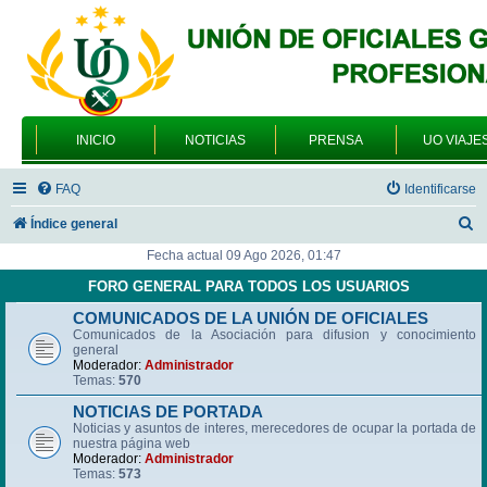
INICIO
NOTICIAS
PRENSA
UO VIAJE
FAQ
Identificarse
B
Índice general
u
Fecha actual 09 Ago 2026, 01:47
s
FORO GENERAL PARA TODOS LOS USUARIOS
c
COMUNICADOS DE LA UNIÓN DE OFICIALES
Comunicados de la Asociación para difusion y conocimiento
a
general
r
Moderador:
Administrador
Temas:
570
NOTICIAS DE PORTADA
Noticias y asuntos de interes, merecedores de ocupar la portada de
nuestra página web
Moderador:
Administrador
Temas:
573