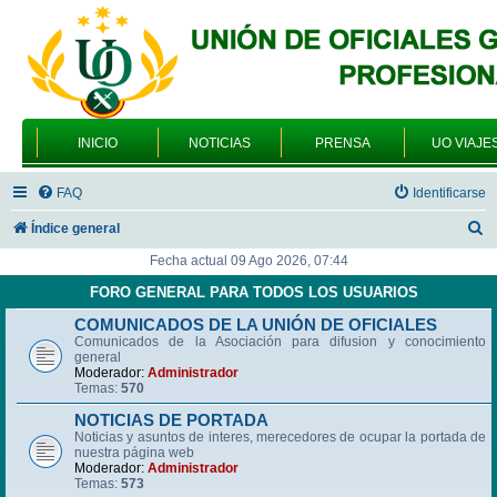
INICIO
NOTICIAS
PRENSA
UO VIAJE
FAQ
Identificarse
B
Índice general
u
Fecha actual 09 Ago 2026, 07:44
s
FORO GENERAL PARA TODOS LOS USUARIOS
c
COMUNICADOS DE LA UNIÓN DE OFICIALES
Comunicados de la Asociación para difusion y conocimiento
a
general
r
Moderador:
Administrador
Temas:
570
NOTICIAS DE PORTADA
Noticias y asuntos de interes, merecedores de ocupar la portada de
nuestra página web
Moderador:
Administrador
Temas:
573