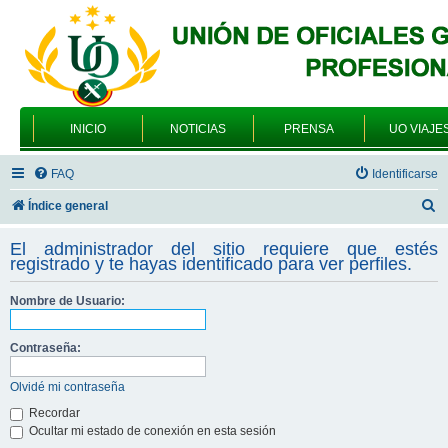
INICIO
NOTICIAS
PRENSA
UO VIAJE
FAQ
Identificarse
B
Índice general
u
El administrador del sitio requiere que estés
s
registrado y te hayas identificado para ver perfiles.
c
Nombre de Usuario:
a
r
Contraseña:
Olvidé mi contraseña
Recordar
Ocultar mi estado de conexión en esta sesión