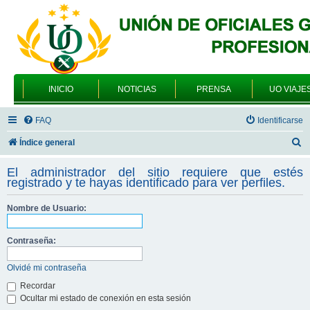
INICIO
NOTICIAS
PRENSA
UO VIAJE
FAQ
Identificarse
B
Índice general
u
El administrador del sitio requiere que estés
s
registrado y te hayas identificado para ver perfiles.
c
Nombre de Usuario:
a
r
Contraseña:
Olvidé mi contraseña
Recordar
Ocultar mi estado de conexión en esta sesión