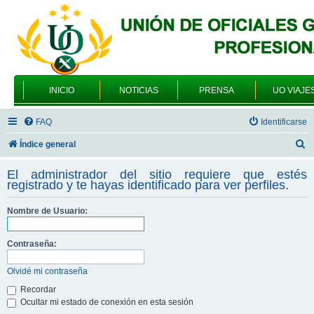
INICIO
NOTICIAS
PRENSA
UO VIAJE
FAQ
Identificarse
B
Índice general
u
El administrador del sitio requiere que estés
s
registrado y te hayas identificado para ver perfiles.
c
Nombre de Usuario:
a
r
Contraseña:
Olvidé mi contraseña
Recordar
Ocultar mi estado de conexión en esta sesión