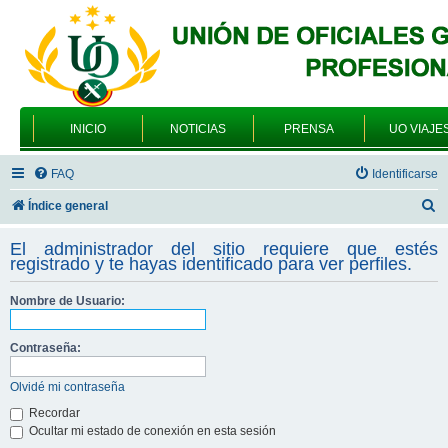
INICIO
NOTICIAS
PRENSA
UO VIAJE
FAQ
Identificarse
B
Índice general
u
El administrador del sitio requiere que estés
s
registrado y te hayas identificado para ver perfiles.
c
Nombre de Usuario:
a
r
Contraseña:
Olvidé mi contraseña
Recordar
Ocultar mi estado de conexión en esta sesión