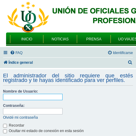
INICIO
NOTICIAS
PRENSA
UO VIAJE
FAQ
Identificarse
B
Índice general
u
El administrador del sitio requiere que estés
s
registrado y te hayas identificado para ver perfiles.
c
Nombre de Usuario:
a
r
Contraseña:
Olvidé mi contraseña
Recordar
Ocultar mi estado de conexión en esta sesión