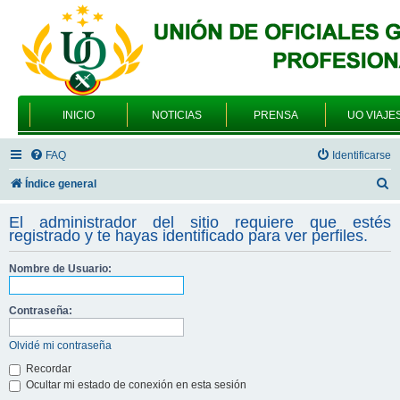
INICIO
NOTICIAS
PRENSA
UO VIAJE
FAQ
Identificarse
B
Índice general
u
El administrador del sitio requiere que estés
s
registrado y te hayas identificado para ver perfiles.
c
Nombre de Usuario:
a
r
Contraseña:
Olvidé mi contraseña
Recordar
Ocultar mi estado de conexión en esta sesión