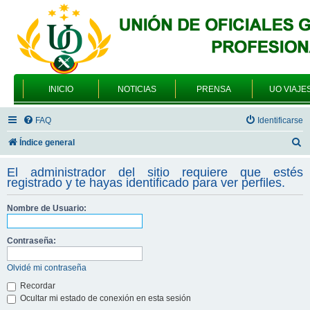
INICIO
NOTICIAS
PRENSA
UO VIAJE
FAQ
Identificarse
B
Índice general
u
El administrador del sitio requiere que estés
s
registrado y te hayas identificado para ver perfiles.
c
Nombre de Usuario:
a
r
Contraseña:
Olvidé mi contraseña
Recordar
Ocultar mi estado de conexión en esta sesión