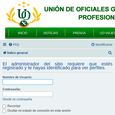
INICIO
NOTICIAS
PRENSA
UO VIAJE
FAQ
Identificarse
B
Índice general
u
El administrador del sitio requiere que estés
s
registrado y te hayas identificado para ver perfiles.
c
Nombre de Usuario:
a
r
Contraseña:
Olvidé mi contraseña
Recordar
Ocultar mi estado de conexión en esta sesión