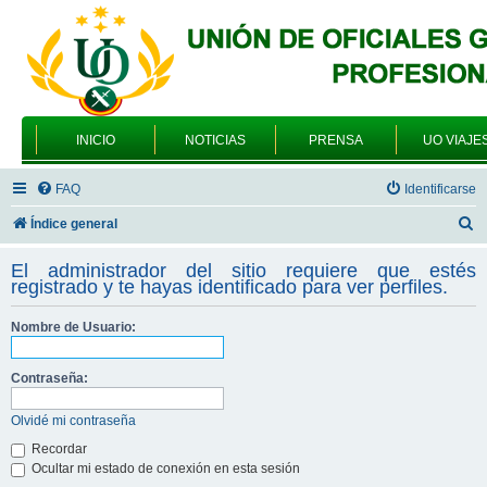
INICIO
NOTICIAS
PRENSA
UO VIAJE
FAQ
Identificarse
B
Índice general
u
El administrador del sitio requiere que estés
s
registrado y te hayas identificado para ver perfiles.
c
Nombre de Usuario:
a
r
Contraseña:
Olvidé mi contraseña
Recordar
Ocultar mi estado de conexión en esta sesión