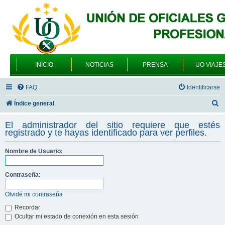
INICIO
NOTICIAS
PRENSA
UO VIAJE
FAQ
Identificarse
B
Índice general
u
El administrador del sitio requiere que estés
s
registrado y te hayas identificado para ver perfiles.
c
Nombre de Usuario:
a
r
Contraseña:
Olvidé mi contraseña
Recordar
Ocultar mi estado de conexión en esta sesión