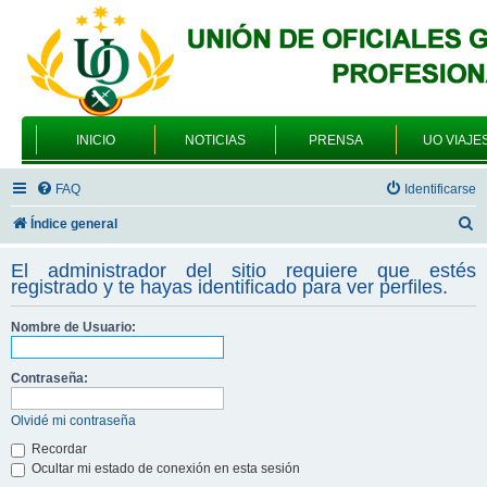
INICIO
NOTICIAS
PRENSA
UO VIAJE
FAQ
Identificarse
B
Índice general
u
El administrador del sitio requiere que estés
s
registrado y te hayas identificado para ver perfiles.
c
Nombre de Usuario:
a
r
Contraseña:
Olvidé mi contraseña
Recordar
Ocultar mi estado de conexión en esta sesión