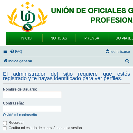
INICIO
NOTICIAS
PRENSA
UO VIAJE
FAQ
Identificarse
B
Índice general
u
El administrador del sitio requiere que estés
s
registrado y te hayas identificado para ver perfiles.
c
Nombre de Usuario:
a
r
Contraseña:
Olvidé mi contraseña
Recordar
Ocultar mi estado de conexión en esta sesión