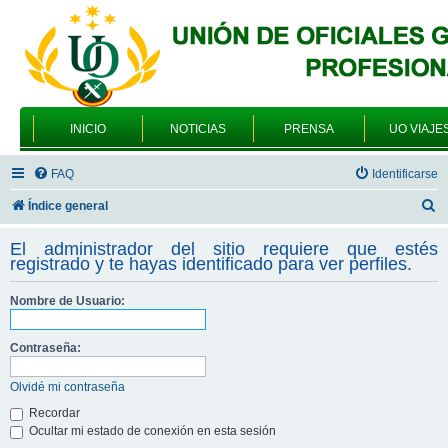
INICIO
NOTICIAS
PRENSA
UO VIAJE
FAQ
Identificarse
B
Índice general
u
El administrador del sitio requiere que estés
s
registrado y te hayas identificado para ver perfiles.
c
Nombre de Usuario:
a
r
Contraseña:
Olvidé mi contraseña
Recordar
Ocultar mi estado de conexión en esta sesión