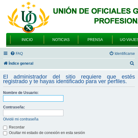
INICIO
NOTICIAS
PRENSA
UO VIAJE
FAQ
Identificarse
B
Índice general
u
El administrador del sitio requiere que estés
s
registrado y te hayas identificado para ver perfiles.
c
Nombre de Usuario:
a
r
Contraseña:
Olvidé mi contraseña
Recordar
Ocultar mi estado de conexión en esta sesión