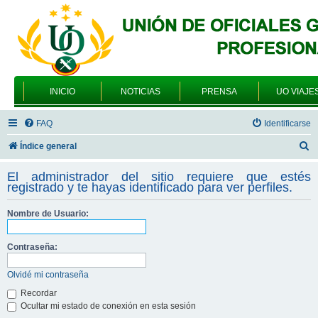
INICIO
NOTICIAS
PRENSA
UO VIAJE
FAQ
Identificarse
B
Índice general
u
El administrador del sitio requiere que estés
s
registrado y te hayas identificado para ver perfiles.
c
Nombre de Usuario:
a
r
Contraseña:
Olvidé mi contraseña
Recordar
Ocultar mi estado de conexión en esta sesión