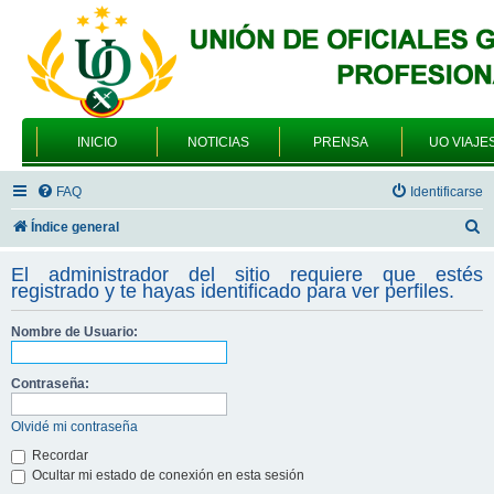
INICIO
NOTICIAS
PRENSA
UO VIAJE
FAQ
Identificarse
B
Índice general
u
El administrador del sitio requiere que estés
s
registrado y te hayas identificado para ver perfiles.
c
Nombre de Usuario:
a
r
Contraseña:
Olvidé mi contraseña
Recordar
Ocultar mi estado de conexión en esta sesión