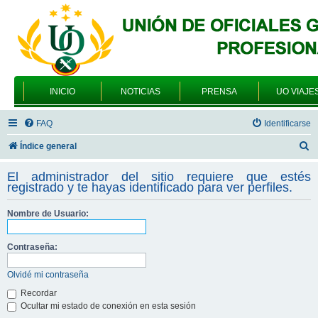
INICIO
NOTICIAS
PRENSA
UO VIAJE
FAQ
Identificarse
B
Índice general
u
El administrador del sitio requiere que estés
s
registrado y te hayas identificado para ver perfiles.
c
Nombre de Usuario:
a
r
Contraseña:
Olvidé mi contraseña
Recordar
Ocultar mi estado de conexión en esta sesión