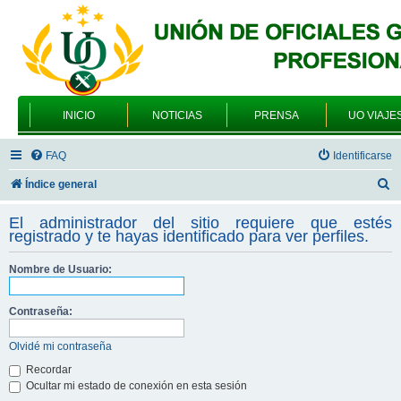
INICIO
NOTICIAS
PRENSA
UO VIAJE
FAQ
Identificarse
B
Índice general
u
El administrador del sitio requiere que estés
s
registrado y te hayas identificado para ver perfiles.
c
Nombre de Usuario:
a
r
Contraseña:
Olvidé mi contraseña
Recordar
Ocultar mi estado de conexión en esta sesión