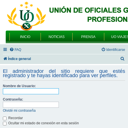
INICIO
NOTICIAS
PRENSA
UO VIAJE
FAQ
Identificarse
B
Índice general
u
El administrador del sitio requiere que estés
s
registrado y te hayas identificado para ver perfiles.
c
Nombre de Usuario:
a
r
Contraseña:
Olvidé mi contraseña
Recordar
Ocultar mi estado de conexión en esta sesión