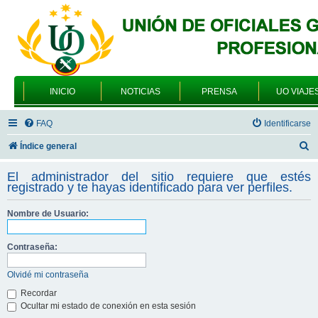
INICIO
NOTICIAS
PRENSA
UO VIAJE
FAQ
Identificarse
B
Índice general
u
El administrador del sitio requiere que estés
s
registrado y te hayas identificado para ver perfiles.
c
Nombre de Usuario:
a
r
Contraseña:
Olvidé mi contraseña
Recordar
Ocultar mi estado de conexión en esta sesión