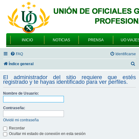
INICIO
NOTICIAS
PRENSA
UO VIAJE
FAQ
Identificarse
B
Índice general
u
El administrador del sitio requiere que estés
s
registrado y te hayas identificado para ver perfiles.
c
Nombre de Usuario:
a
r
Contraseña:
Olvidé mi contraseña
Recordar
Ocultar mi estado de conexión en esta sesión