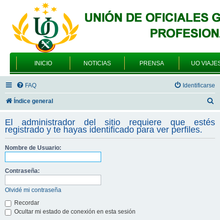
INICIO
NOTICIAS
PRENSA
UO VIAJE
FAQ
Identificarse
B
Índice general
u
El administrador del sitio requiere que estés
s
registrado y te hayas identificado para ver perfiles.
c
Nombre de Usuario:
a
r
Contraseña:
Olvidé mi contraseña
Recordar
Ocultar mi estado de conexión en esta sesión