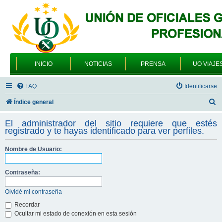
INICIO
NOTICIAS
PRENSA
UO VIAJE
FAQ
Identificarse
B
Índice general
u
El administrador del sitio requiere que estés
s
registrado y te hayas identificado para ver perfiles.
c
Nombre de Usuario:
a
r
Contraseña:
Olvidé mi contraseña
Recordar
Ocultar mi estado de conexión en esta sesión