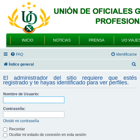
INICIO
NOTICIAS
PRENSA
UO VIAJE
FAQ
Identificarse
B
Índice general
u
El administrador del sitio requiere que estés
s
registrado y te hayas identificado para ver perfiles.
c
Nombre de Usuario:
a
r
Contraseña:
Olvidé mi contraseña
Recordar
Ocultar mi estado de conexión en esta sesión