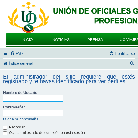
INICIO
NOTICIAS
PRENSA
UO VIAJE
FAQ
Identificarse
B
Índice general
u
El administrador del sitio requiere que estés
s
registrado y te hayas identificado para ver perfiles.
c
Nombre de Usuario:
a
r
Contraseña:
Olvidé mi contraseña
Recordar
Ocultar mi estado de conexión en esta sesión