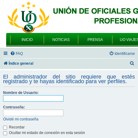
INICIO
NOTICIAS
PRENSA
UO VIAJE
FAQ
Identificarse
B
Índice general
u
El administrador del sitio requiere que estés
s
registrado y te hayas identificado para ver perfiles.
c
Nombre de Usuario:
a
r
Contraseña:
Olvidé mi contraseña
Recordar
Ocultar mi estado de conexión en esta sesión