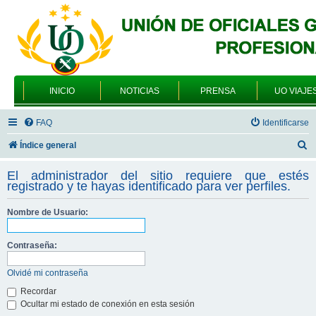
INICIO
NOTICIAS
PRENSA
UO VIAJE
FAQ
Identificarse
B
Índice general
u
El administrador del sitio requiere que estés
s
registrado y te hayas identificado para ver perfiles.
c
Nombre de Usuario:
a
r
Contraseña:
Olvidé mi contraseña
Recordar
Ocultar mi estado de conexión en esta sesión