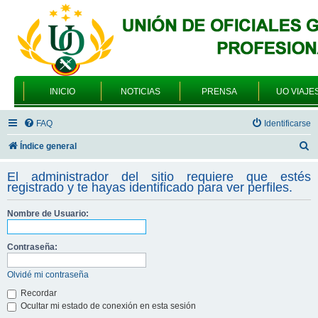
INICIO
NOTICIAS
PRENSA
UO VIAJE
FAQ
Identificarse
B
Índice general
u
El administrador del sitio requiere que estés
s
registrado y te hayas identificado para ver perfiles.
c
Nombre de Usuario:
a
r
Contraseña:
Olvidé mi contraseña
Recordar
Ocultar mi estado de conexión en esta sesión