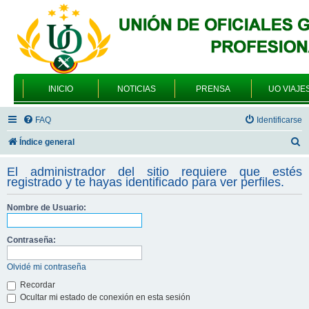
INICIO
NOTICIAS
PRENSA
UO VIAJE
FAQ
Identificarse
B
Índice general
u
El administrador del sitio requiere que estés
s
registrado y te hayas identificado para ver perfiles.
c
Nombre de Usuario:
a
r
Contraseña:
Olvidé mi contraseña
Recordar
Ocultar mi estado de conexión en esta sesión