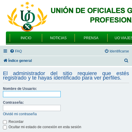
INICIO
NOTICIAS
PRENSA
UO VIAJE
FAQ
Identificarse
B
Índice general
u
El administrador del sitio requiere que estés
s
registrado y te hayas identificado para ver perfiles.
c
Nombre de Usuario:
a
r
Contraseña:
Olvidé mi contraseña
Recordar
Ocultar mi estado de conexión en esta sesión