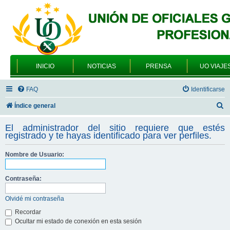
INICIO
NOTICIAS
PRENSA
UO VIAJE
FAQ
Identificarse
B
Índice general
u
El administrador del sitio requiere que estés
s
registrado y te hayas identificado para ver perfiles.
c
Nombre de Usuario:
a
r
Contraseña:
Olvidé mi contraseña
Recordar
Ocultar mi estado de conexión en esta sesión