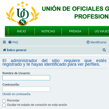
INICIO
NOTICIAS
PRENSA
UO VIAJE
FAQ
Identificarse
B
Índice general
u
El administrador del sitio requiere que estés
s
registrado y te hayas identificado para ver perfiles.
c
Nombre de Usuario:
a
r
Contraseña:
Olvidé mi contraseña
Recordar
Ocultar mi estado de conexión en esta sesión