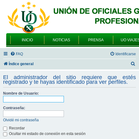
INICIO
NOTICIAS
PRENSA
UO VIAJE
FAQ
Identificarse
B
Índice general
u
El administrador del sitio requiere que estés
s
registrado y te hayas identificado para ver perfiles.
c
Nombre de Usuario:
a
r
Contraseña:
Olvidé mi contraseña
Recordar
Ocultar mi estado de conexión en esta sesión