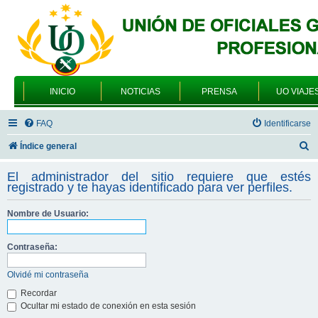
INICIO
NOTICIAS
PRENSA
UO VIAJE
FAQ
Identificarse
B
Índice general
u
El administrador del sitio requiere que estés
s
registrado y te hayas identificado para ver perfiles.
c
Nombre de Usuario:
a
r
Contraseña:
Olvidé mi contraseña
Recordar
Ocultar mi estado de conexión en esta sesión